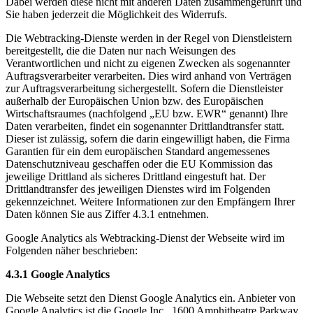
Dabei werden diese nicht mit anderen Daten zusammengeführt und
Sie haben jederzeit die Möglichkeit des Widerrufs.
Die Webtracking-Dienste werden in der Regel von Dienstleistern
bereitgestellt, die die Daten nur nach Weisungen des
Verantwortlichen und nicht zu eigenen Zwecken als sogenannter
Auftragsverarbeiter verarbeiten. Dies wird anhand von Verträgen
zur Auftragsverarbeitung sichergestellt. Sofern die Dienstleister
außerhalb der Europäischen Union bzw. des Europäischen
Wirtschaftsraumes (nachfolgend „EU bzw. EWR“ genannt) Ihre
Daten verarbeiten, findet ein sogenannter Drittlandtransfer statt.
Dieser ist zulässig, sofern die darin eingewilligt haben, die Firma
Garantien für ein dem europäischen Standard angemessenes
Datenschutzniveau geschaffen oder die EU Kommission das
jeweilige Drittland als sicheres Drittland eingestuft hat. Der
Drittlandtransfer des jeweiligen Dienstes wird im Folgenden
gekennzeichnet. Weitere Informationen zur den Empfängern Ihrer
Daten können Sie aus Ziffer 4.3.1 entnehmen.
Google Analytics als Webtracking-Dienst der Webseite wird im
Folgenden näher beschrieben:
4.3.1 Google Analytics
Die Webseite setzt den Dienst Google Analytics ein. Anbieter von
Google Analytics ist die Google Inc., 1600 Amphitheatre Parkway,