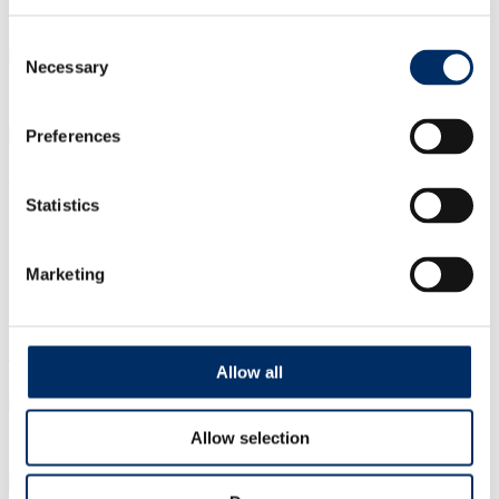
Auftragsmanagement
Consent
Necessary
Selection
+49 (0)931 4600-2617
Preferences
E-Mail schreiben
Statistics
Ihr persönlicher Ansprechpartner
Marketing
Steffen Raunecker
Technischer Leiter
Allow all
Allow selection
+49 (0) 931 4600-2549