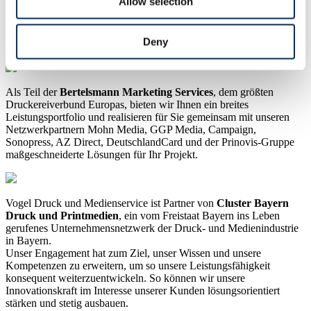
Allow selection
Im Zusammenschluss mit internen und externen Netzwerkpartnern
begegnen wir den Herausforderungen des Marktes und der Branche
Deny
zum Nutzen unserer Kunden.
Als Teil der
Bertelsmann Marketing Services
, dem größten
Druckereiverbund Europas, bieten wir Ihnen ein breites
Leistungsportfolio und realisieren für Sie gemeinsam mit unseren
Netzwerkpartnern Mohn Media, GGP Media, Campaign,
Sonopress, AZ Direct, DeutschlandCard und der Prinovis-Gruppe
maßgeschneiderte Lösungen für Ihr Projekt.
Vogel Druck und Medienservice ist Partner von
Cluster Bayern
Druck und Printmedien
, ein vom Freistaat Bayern ins Leben
gerufenes Unternehmensnetzwerk der Druck- und Medienindustrie
in Bayern.
Unser Engagement hat zum Ziel, unser Wissen und unsere
Kompetenzen zu erweitern, um so unsere Leistungsfähigkeit
konsequent weiterzuentwickeln. So können wir unsere
Innovationskraft im Interesse unserer Kunden lösungsorientiert
stärken und stetig ausbauen.