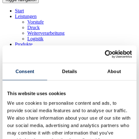
Start
Leistungen
Vorstufe
Druck
Weiterverarbeitung
Logistik
Produkte
Kataloge
Zeitschriften
Umwelt
Klimaschutz bei Vogel Druck
Consent
Details
About
Nachhaltige Produktion
Umweltmanagement
Umweltzertifikate
Karriere
This website uses cookies
Vogel Druck als Arbeitgeber
Stellenangebote
We use cookies to personalise content and ads, to
Bewerbungsprozess
provide social media features and to analyse our traffic.
Ausbildung bei Vogel Druck
Praktika
We also share information about your use of our site with
Abschlussarbeiten
our social media, advertising and analytics partners who
Unternehmen
may combine it with other information that you’ve
Profil