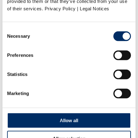
Management
provided to them or that they’ve collected from your use
Qualität
of their services. Privacy Policy | Legal Notices
Aktuelles
Soziale Verantwortung
Partner
Service
Consent
Produktspezifikationen
Necessary
Selection
Druckdaten
Adressmanagement
Downloads
Preferences
Kontakt
Ansprechpartner von A-Z
Management
Personal
Statistics
Verkauf
Auftragsmanagement
Druckanfrage
Marketing
Start
Unternehmen
Partner
Allow all
Gemeinsam sind wir stark