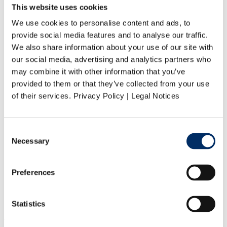
Management
This website uses cookies
Qualität
Aktuelles
We use cookies to personalise content and ads, to
Soziale Verantwortung
provide social media features and to analyse our traffic.
Partner
Service
We also share information about your use of our site with
Produktspezifikationen
our social media, advertising and analytics partners who
Druckdaten
may combine it with other information that you’ve
Adressmanagement
Downloads
provided to them or that they’ve collected from your use
Kontakt
of their services. Privacy Policy | Legal Notices
Ansprechpartner von A-Z
Management
Personal
Verkauf
Consent
Auftragsmanagement
Necessary
Selection
Druckanfrage
Preferences
Start
Leistungen
Media Solutions
Marketing Automation
Statistics
Marketing Automation