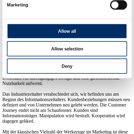
Marketing
Konsolidieren Sie Ihr Marketing Team,
Ihre Tools und Ihre Daten - jetzt!
Allow all
Es wird endlich Zeit im Marketing aufzuräumen, den Wildwuchs an
Tools und Hilfsmitteln konsequent zu reduzieren, die Workflows zu
vereinheitlichen und die Kommunikation im Team zu optimieren.
Allow selection
Dabei helfen wir Ihnen.
Die Digitale Transformation verlangt vom Marketing eine
Deny
reibungslose Kommunikation - unabhängig von Kanälen. Es ist
fundamental, dass die Kommunkation zum Kunden eine konsistente
Botschaft, ein durchgängiges Design und eine gleichbleibende
Nutzbarkeit aufweist.
Das Industriezeitalter verabschiedet sich, wir befinden uns am
Beginn des Informationszeitalters. Kundenbeziehungen müssen neu
definiert und von Unternehmen neu gelebt werden. Die Customer
Journey endet nicht am Schaufenster. Kunden sind
Informationsträger. Manipulation wird bestraft. Kooperation wird
dagegen geliked.
Mit der klassischen Vielzahl der Werkzeuge im Marketing ist diese