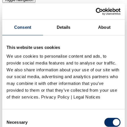
Start
Leistungen
Vorstufe
Druck
Consent
Details
About
Weiterverarbeitung
Logistik
Produkte
Kataloge
This website uses cookies
Zeitschriften
Umwelt
We use cookies to personalise content and ads, to
Klimaschutz bei Vogel Druck
provide social media features and to analyse our traffic.
Nachhaltige Produktion
We also share information about your use of our site with
Umweltmanagement
Umweltzertifikate
our social media, advertising and analytics partners who
Karriere
may combine it with other information that you’ve
Vogel Druck als Arbeitgeber
provided to them or that they’ve collected from your use
Stellenangebote
Bewerbungsprozess
of their services. Privacy Policy | Legal Notices
Ausbildung bei Vogel Druck
Praktika
Abschlussarbeiten
Consent
Unternehmen
Profil
Necessary
Selection