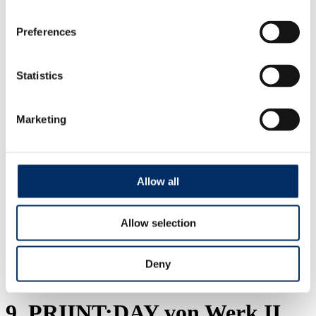
Management
Qualität
Aktuelles
Preferences
Soziale Verantwortung
Partner
Service
Statistics
Produktspezifikationen
Druckdaten
Adressmanagement
Downloads
Marketing
Kontakt
Ansprechpartner von A-Z
Management
Personal
Verkauf
Allow all
Auftragsmanagement
Druckanfrage
Allow selection
Start
Unternehmen
Deny
Aktuelles
Nachricht
9. PRIINT:DAY von Werk II