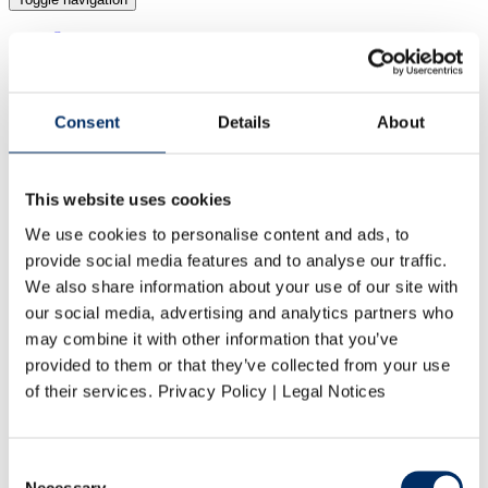
Start
Leistungen
Vorstufe
Druck
Weiterverarbeitung
Consent
Details
About
Logistik
Produkte
Kataloge
Zeitschriften
This website uses cookies
Umwelt
We use cookies to personalise content and ads, to
Klimaschutz bei Vogel Druck
Nachhaltige Produktion
provide social media features and to analyse our traffic.
Umweltmanagement
We also share information about your use of our site with
Umweltzertifikate
our social media, advertising and analytics partners who
Karriere
Vogel Druck als Arbeitgeber
may combine it with other information that you’ve
Stellenangebote
provided to them or that they’ve collected from your use
Bewerbungsprozess
of their services. Privacy Policy | Legal Notices
Ausbildung bei Vogel Druck
Praktika
Abschlussarbeiten
Unternehmen
Consent
Profil
Necessary