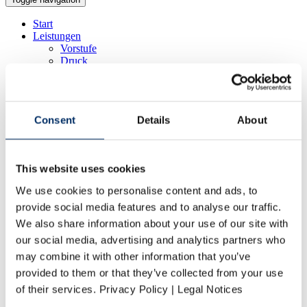
Start
Leistungen
Vorstufe
Druck
Weiterverarbeitung
Logistik
Produkte
Kataloge
Consent
Details
About
Zeitschriften
Umwelt
Klimaschutz bei Vogel Druck
Nachhaltige Produktion
This website uses cookies
Umweltmanagement
Umweltzertifikate
We use cookies to personalise content and ads, to
Karriere
provide social media features and to analyse our traffic.
Vogel Druck als Arbeitgeber
Stellenangebote
We also share information about your use of our site with
Bewerbungsprozess
our social media, advertising and analytics partners who
Ausbildung bei Vogel Druck
may combine it with other information that you’ve
Praktika
Abschlussarbeiten
provided to them or that they’ve collected from your use
Unternehmen
of their services. Privacy Policy | Legal Notices
Profil