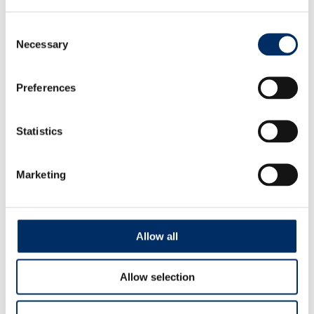
Management
Qualität
Aktuelles
Consent
Soziale Verantwortung
Necessary
Selection
Partner
Service
Produktspezifikationen
Preferences
Druckdaten
Adressmanagement
Downloads
Kontakt
Statistics
Ansprechpartner von A-Z
Management
Personal
Marketing
Verkauf
Auftragsmanagement
Druckanfrage
Allow all
Start
Unternehmen
Aktuelles
Nachricht
Allow selection
Neue Bogendruckmaschine in