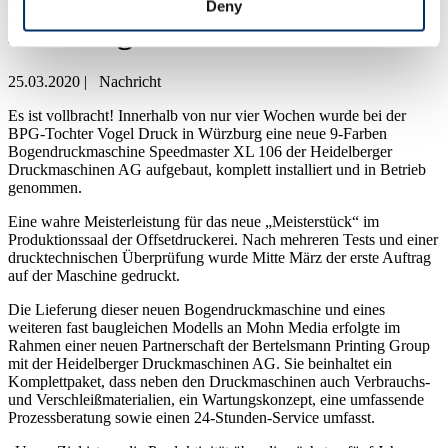
Deny
Betrieb genommen
25.03.2020
|
Nachricht
Es ist vollbracht! Innerhalb von nur vier Wochen wurde bei der
BPG-Tochter Vogel Druck in Würzburg eine neue 9-Farben
Bogendruckmaschine Speedmaster XL 106 der Heidelberger
Druckmaschinen AG aufgebaut, komplett installiert und in Betrieb
genommen.
Eine wahre Meisterleistung für das neue „Meisterstück“ im
Produktionssaal der Offsetdruckerei. Nach mehreren Tests und einer
drucktechnischen Überprüfung wurde Mitte März der erste Auftrag
auf der Maschine gedruckt.
Die Lieferung dieser neuen Bogendruckmaschine und eines
weiteren fast baugleichen Modells an Mohn Media erfolgte im
Rahmen einer neuen Partnerschaft der Bertelsmann Printing Group
mit der Heidelberger Druckmaschinen AG. Sie beinhaltet ein
Komplettpaket, dass neben den Druckmaschinen auch Verbrauchs-
und Verschleißmaterialien, ein Wartungskonzept, eine umfassende
Prozessberatung sowie einen 24-Stunden-Service umfasst.