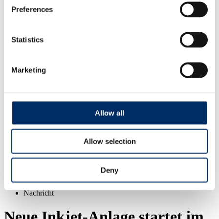
Management
Preferences
Qualität
Aktuelles
Soziale Verantwortung
Partner
Statistics
Service
Produktspezifikationen
Druckdaten
Marketing
Adressmanagement
Downloads
Kontakt
Ansprechpartner von A-Z
Management
Allow all
Personal
Verkauf
Auftragsmanagement
Druckanfrage
Allow selection
Start
Deny
Unternehmen
Aktuelles
Nachricht
Neue Inkjet-Anlage startet im