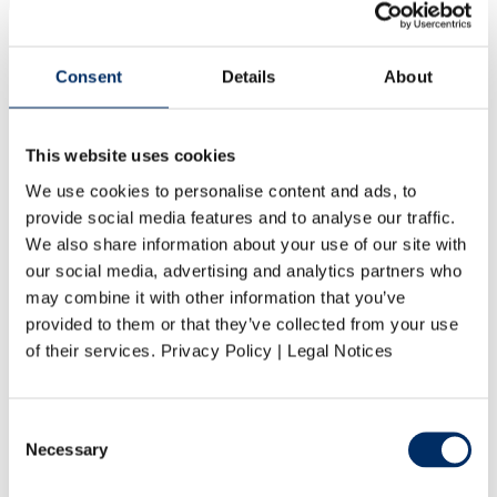
Start
Leistungen
Consent
Details
About
Vorstufe
Druck
Weiterverarbeitung
Logistik
This website uses cookies
Produkte
Kataloge
We use cookies to personalise content and ads, to
Zeitschriften
provide social media features and to analyse our traffic.
Umwelt
Klimaschutz bei Vogel Druck
We also share information about your use of our site with
Nachhaltige Produktion
our social media, advertising and analytics partners who
Umweltmanagement
may combine it with other information that you’ve
Umweltzertifikate
Karriere
provided to them or that they’ve collected from your use
Vogel Druck als Arbeitgeber
of their services. Privacy Policy | Legal Notices
Stellenangebote
Bewerbungsprozess
Ausbildung bei Vogel Druck
Praktika
Consent
Abschlussarbeiten
Necessary
Selection
Unternehmen
Profil