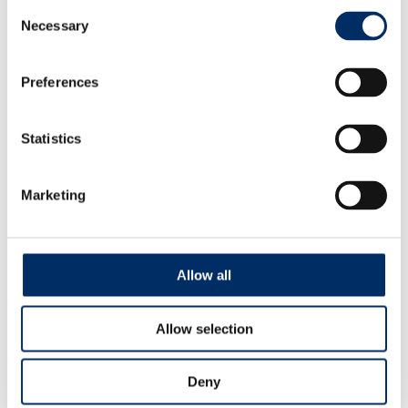
Management
Consent
Qualität
Necessary
Selection
Aktuelles
Soziale Verantwortung
Partner
Preferences
Service
Produktspezifikationen
Druckdaten
Adressmanagement
Statistics
Downloads
Kontakt
Ansprechpartner von A-Z
Marketing
Management
Personal
Verkauf
Auftragsmanagement
Druckanfrage
Allow all
Start
Unternehmen
Allow selection
Aktuelles
Nachricht
Deny
Urkundenübergabe nach