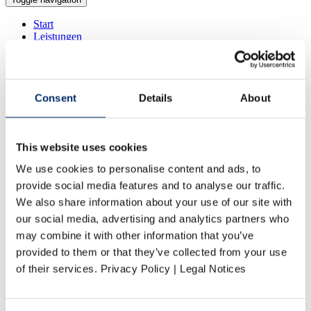
Start
Leistungen
Vorstufe
Druck
Weiterverarbeitung
Logistik
Consent
Details
About
Produkte
Kataloge
Zeitschriften
Umwelt
This website uses cookies
Klimaschutz bei Vogel Druck
Nachhaltige Produktion
We use cookies to personalise content and ads, to
Umweltmanagement
provide social media features and to analyse our traffic.
Umweltzertifikate
Karriere
We also share information about your use of our site with
Vogel Druck als Arbeitgeber
our social media, advertising and analytics partners who
Stellenangebote
may combine it with other information that you’ve
Bewerbungsprozess
Ausbildung bei Vogel Druck
provided to them or that they’ve collected from your use
Praktika
of their services. Privacy Policy | Legal Notices
Abschlussarbeiten
Unternehmen
Profil